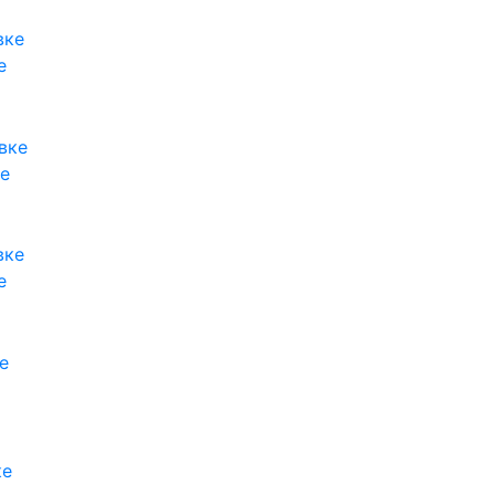
е
ке
е