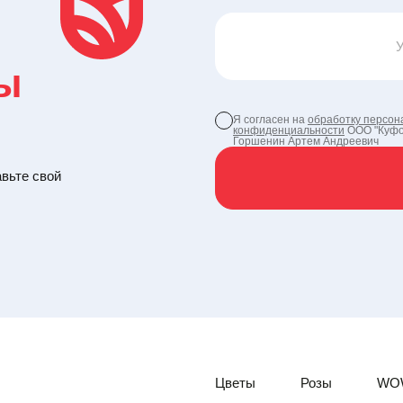
ы
Я согласен на
обработку персон
конфиденциальности
ООО "Куфо
Горшенин Артем Андреевич
авьте свой
Цветы
Розы
WO